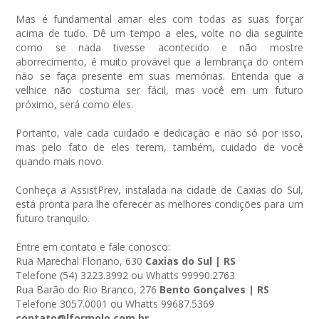
Mas é fundamental amar eles com todas as suas forçar
acima de tudo. Dê um tempo a eles, volte no dia seguinte
como se nada tivesse acontecido e não mostre
aborrecimento, é muito provável que a lembrança do ontem
não se faça presente em suas memórias. Entenda que a
velhice não costuma ser fácil, mas você em um futuro
próximo, será como eles.
Portanto, vale cada cuidado e dedicação e não só por isso,
mas pelo fato de eles terem, também, cuidado de você
quando mais novo.
Conheça a AssistPrev, instalada na cidade de Caxias do Sul,
está pronta para lhe oferecer as melhores condições para um
futuro tranquilo.
Entre em contato e fale conosco:
Rua Marechal Floriano, 630
Caxias do Sul | RS
Telefone (54) 3223.3992 ou Whatts 99990.2763
Rua Barão do Rio Branco, 276
Bento Gonçalves | RS
Telefone 3057.0001 ou Whatts 99687.5369
contato@lformolo.com.br